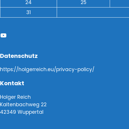
24
25
31
YouTube
Datenschutz
https://holgerreich.eu/privacy-policy/
Kontakt
Holger Reich
Kaltenbachweg 22
42349 Wuppertal