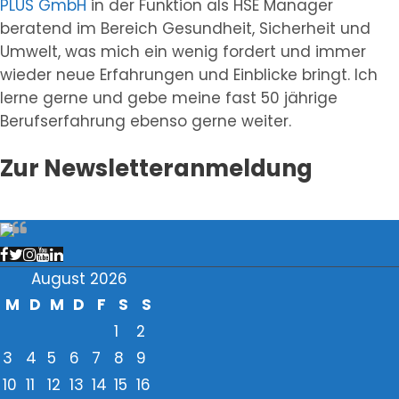
PLUS GmbH
in der Funktion als HSE Manager
beratend im Bereich Gesundheit, Sicherheit und
Umwelt, was mich ein wenig fordert und immer
wieder neue Erfahrungen und Einblicke bringt. Ich
lerne gerne und gebe meine fast 50 jährige
Berufserfahrung ebenso gerne weiter.
Zur Newsletteranmeldung
August 2026
M
D
M
D
F
S
S
1
2
3
4
5
6
7
8
9
10
11
12
13
14
15
16