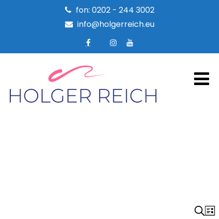
fon: 0202 - 244 3002
info@holgerreich.eu
V
Suche
V
List