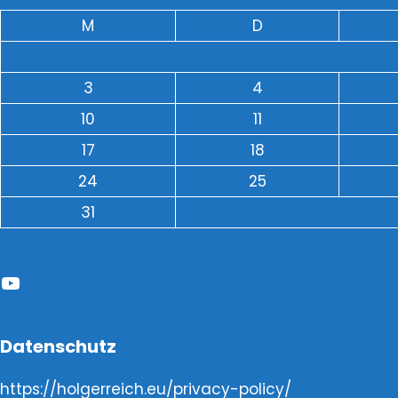
M
D
3
4
10
11
17
18
24
25
31
YouTube
Datenschutz
https://holgerreich.eu/privacy-policy/