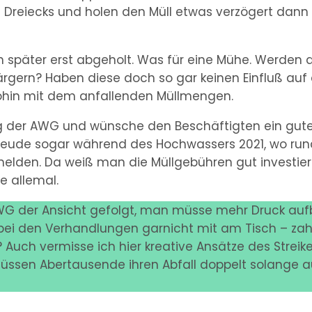
 Dreiecks und holen den Müll etwas verzögert dann e
päter erst abgeholt. Was für eine Mühe. Werden die
rärgern? Haben diese doch so gar keinen Einfluß auf
ohin mit dem anfallenden Müllmengen.
ng der AWG und wünsche den Beschäftigten ein gutes 
zfreude sogar während des Hochwassers 2021, wo ru
elden. Da weiß man die Müllgebühren gut investiert
e allemal.
AWG der Ansicht gefolgt, man müsse mehr Druck au
d bei den Verhandlungen garnicht mit am Tisch – za
? Auch vermisse ich hier kreative Ansätze des Streik
üssen Abertausende ihren Abfall doppelt solange 