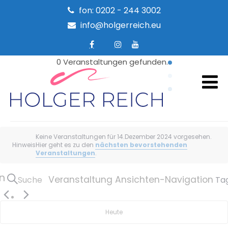
fon: 0202 - 244 3002
info@holgerreich.eu
0 Veranstaltungen gefunden.
Veranstaltungen
Keine Veranstaltungen für 14.Dezember 2024 vorgesehen.
für
Hinweis
Hier geht es zu den
nächsten bevorstehenden
Veranstaltungen
.
14.Dezember
2024
n
Veranstaltung Ansichten-Navigation
Suche
Ta
Heute