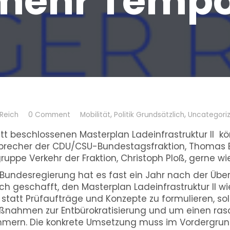
 mehr Temp
,
,
 Reich
0 Comment
Mobilität
Politik Grundsätzlich
Uncategori
t beschlossenen Masterplan Ladeinfrastruktur II k
Sprecher der CDU/CSU-Bundestagsfraktion, Thomas 
ppe Verkehr der Fraktion, Christoph Ploß, gerne wie 
 Bundesregierung hat es fast ein Jahr nach der Üb
h geschafft, den Masterplan Ladeinfrastruktur II w
tatt Prüfaufträge und Konzepte zu formulieren, soll
aßnahmen zur Entbürokratisierung und um einen ra
mmern. Die konkrete Umsetzung muss im Vordergrun