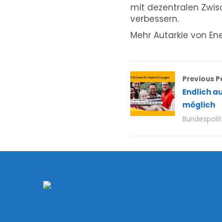
mit dezentralen Zw
verbessern.
Mehr Autarkie von Ene
Previous P
Endlich a
möglich
Bundespolit