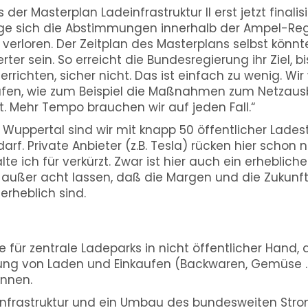
 der Masterplan Ladeinfrastruktur II erst jetzt finalis
ge sich die Abstimmungen innerhalb der Ampel-Regi
 verloren. Der Zeitplan des Masterplans selbst könnt
ter sein. So erreicht die Bundesregierung ihr Ziel, b
errichten, sicher nicht. Das ist einfach zu wenig. Wi
fen, wie zum Beispiel die Maßnahmen zum Netzau
Mehr Tempo brauchen wir auf jeden Fall.“
Wuppertal sind wir mit knapp 50 öffentlicher Ladest
rf. Private Anbieter (z.B. Tesla) rücken hier schon 
e ich für verkürzt. Zwar ist hier auch ein erheblicher
außer acht lassen, daß die Margen und die Zukunft
erheblich sind.
le für zentrale Ladeparks in nicht öffentlicher Hand,
fung von Laden und Einkaufen (Backwaren, Gemüse …
önnen.
infrastruktur und ein Umbau des bundesweiten Str