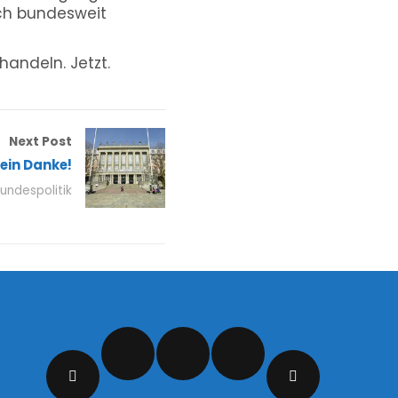
ch bundesweit
handeln. Jetzt.
Next Post
ein Danke!
undespolitik