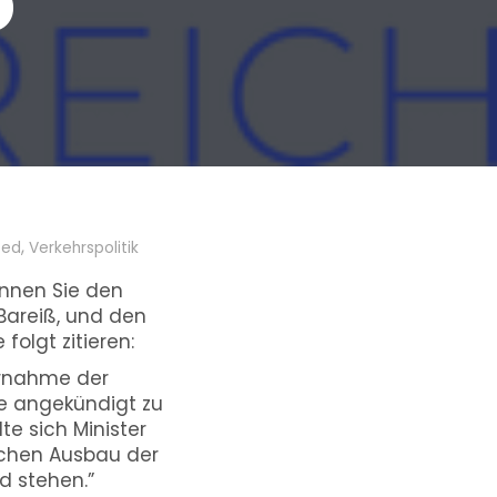
o
,
zed
Verkehrspolitik
önnen Sie den
Bareiß, und den
folgt zitieren:
ernahme der
ie angekündigt zu
te sich Minister
schen Ausbau der
d stehen.”