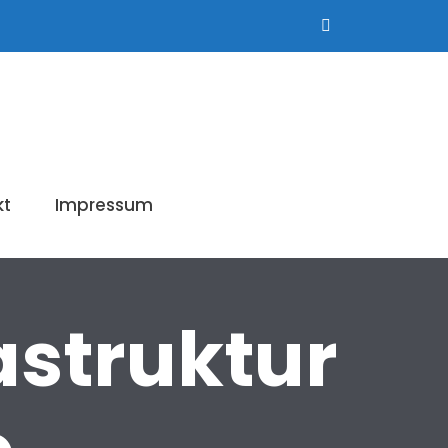
kt
Impressum
astruktur