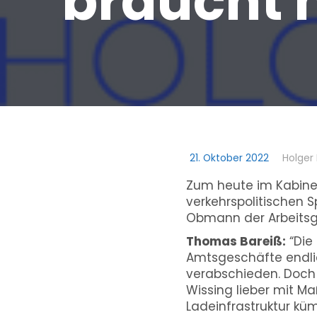
braucht
21. Oktober 2022
Holger
Zum heute im Kabinet
verkehrspolitischen 
Obmann der Arbeitsgru
Thomas Bareiß:
“Die
Amtsgeschäfte endlic
verabschieden. Doch s
Wissing lieber mit M
Ladeinfrastruktur kü