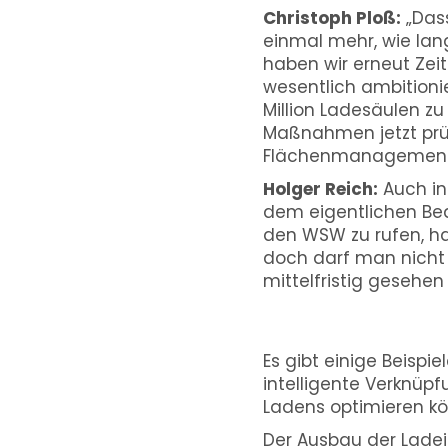
Christoph Ploß:
„Dass
einmal mehr, wie lan
haben wir erneut Zeit
wesentlich ambitionier
Million Ladesäulen zu 
Maßnahmen jetzt prü
Flächenmanagement. 
Holger Reich:
Auch in 
dem eigentlichen Beda
den WSW zu rufen, halt
doch darf man nicht 
mittelfristig gesehen 
Es gibt einige Beispie
intelligente Verknüp
Ladens optimieren k
Der Ausbau der Lade