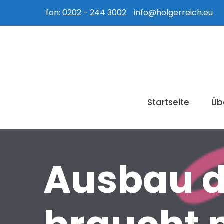
fon: 0202 - 244 3002
info@holgerreich.eu
Startseite
Üb
Ausbau d