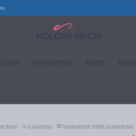
eu
er mich
Gute Nachricht
Medien
Konta
,
er Reich
0 Comment
Bundespolitik
Politik Grundsätzlich