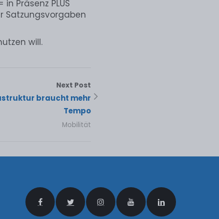
= in Präsenz PLUS
der Satzungsvorgaben
utzen will.
Next Post
astruktur braucht mehr
Tempo
Mobilität