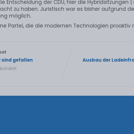
ie Entscheidung der CDU, hier die Hybridsitzungen (
cht zu haben. Juristisch war es bisher aufgrund 
ang möglich.
eine Partei, die die modernen Technologien proaktiv n
ost
 sind gefallen
Ausbau der Ladeinfr
dsätzlich