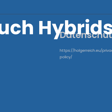
auch Hybrid
ube
Datenschut
https://holgerreich.eu/priva
policy/