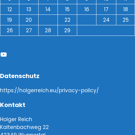
12
13
14
15
16
17
18
19
20
21
22
23
24
25
26
27
28
29
« Jan.
März »
YouTube
Datenschutz
https://holgerreich.eu/privacy-policy/
Kontakt
Holger Reich
Kaltenbachweg 22
42349 Wuppertal