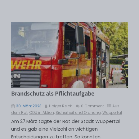
Brandschutz als Pflichtaufgabe
30. März 2023
Holger Reich
0 Comment
Aus
dem Rat
,
CDU in Aktion
,
Sicherheit und Ordnung
,
Wuppertal
Am 27.März tagte der Rat der Stadt Wuppertal
und es gab eine Vielzahl an wichtigen
Entscheidungen zu treffen. So konnten.