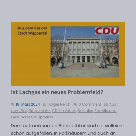
Ist Lachgas ein neues Problemfeld?
18. März 2024
Holger Reich
0 Comment
Aus
dem Rat
,
Bürgernähe
,
CDU in Aktion
,
Soziales, Familie und
Gesundheit
,
Wuppertal
Dem aufmerksamen Beobachter sind sie vielleicht
schon aufgefallen. In Parkhäusern und auch an