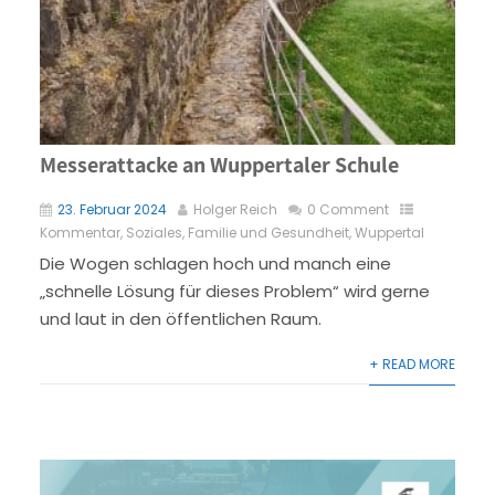
Messerattacke an Wuppertaler Schule
23. Februar 2024
Holger Reich
0 Comment
Kommentar
,
Soziales, Familie und Gesundheit
,
Wuppertal
Die Wogen schlagen hoch und manch eine
„schnelle Lösung für dieses Problem“ wird gerne
und laut in den öffentlichen Raum.
+ READ MORE