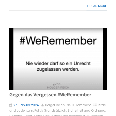
+ READ MORE
Gegen das Vergessen #WeRemember
27. Januar 2024
Holger Reich
0 Comment
Israel
und Judentum
,
Politik Grundsätzlich
,
Sicherheit und Ordnung
,
Soziales, Familie und Gesundheit
,
WeRemember
,
Wuppertal