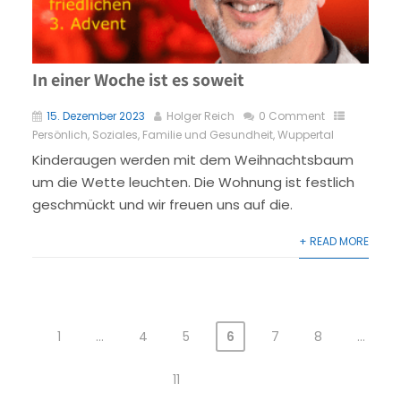
In einer Woche ist es soweit
15. Dezember 2023
Holger Reich
0 Comment
Persönlich
,
Soziales, Familie und Gesundheit
,
Wuppertal
Kinderaugen werden mit dem Weihnachtsbaum
um die Wette leuchten. Die Wohnung ist festlich
geschmückt und wir freuen uns auf die.
+ READ MORE
1
…
4
5
6
7
8
…
Seitennummerierung
der Beiträge
11