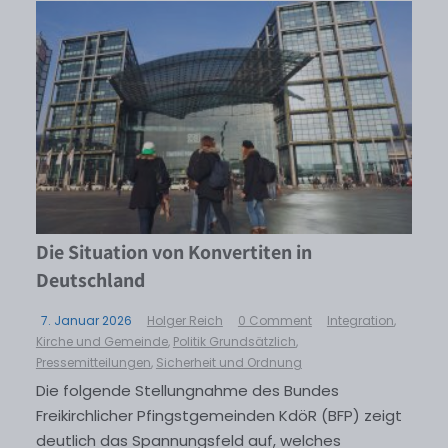
Die Situation von Konvertiten in
Deutschland
7. Januar 2026
Holger Reich
0 Comment
Integration
,
Kirche und Gemeinde
,
Politik Grundsätzlich
,
Pressemitteilungen
,
Sicherheit und Ordnung
Die folgende Stellungnahme des Bundes
Freikirchlicher Pfingstgemeinden KdöR (BFP) zeigt
deutlich das Spannungsfeld auf, welches